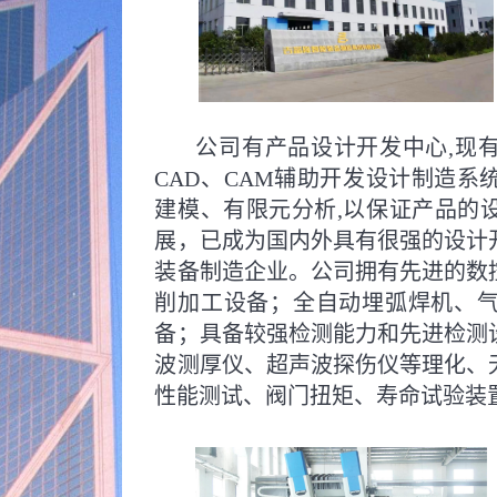
公司有产品设计开发中心,现
CAD、CAM辅助开发设计制造
建模、有限元分析,以保证产品的
展，已成为国内外具有很强的设计
装备制造企业。
公司拥有先进的数
削加工设备；全自动埋弧焊机、
备；具备较强检测能力和先进检测
波测厚仪、超声波探伤仪等理化、
性能测试、阀门扭矩、寿命试验装