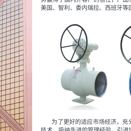
美国、智利、委内瑞拉、西班牙等
为了更好的适应市场经济，充
技术、吸纳先进的管理经验，引进