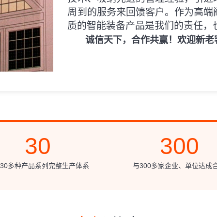
周到的服务来回馈客户。作为高端
质的智能装备产品是我们的责任，
诚信天下，合作共赢！欢迎新老
30
300
30多种产品系列完整生产体系
与300多家企业、单位达成