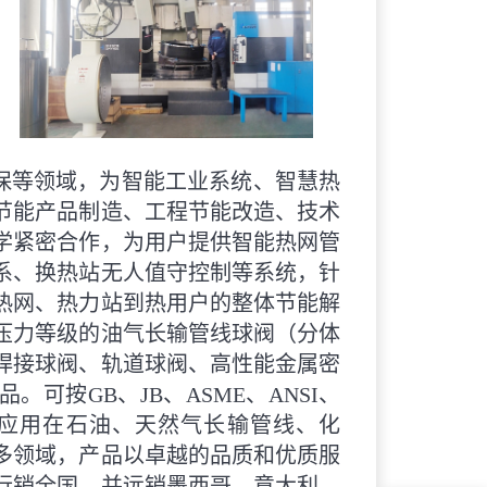
保等领域，为智能工业系统、智慧热
节能产品制造、工程节能改造、技术
学紧密合作，为用户提供智能热网管
系、换热站无人值守控制等系统，针
热网、热力站到热用户的整体节能解
压力等级的油气长输管线球阀（分体
焊接球阀、轨道球阀、高性能金属密
可按GB、JB、ASME、ANSI、
广泛应用在石油、天然气长输管线、化
多领域，产品以卓越的品质和优质服
行销全国，并远销墨西哥、意大利、