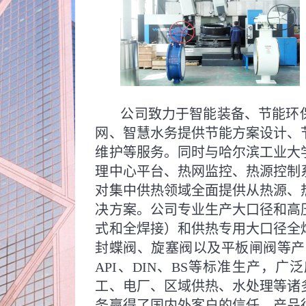
公司致力于智能装备、节能环
网、智慧水务提供节能方案设计、
维护等服务。同时与哈尔滨工业大
理中心平台、热网监控、热源控制
对集中供热领域全面提供从热源、
决方案。
公司专业生产大口径和高
式和全焊接）和供热专用大口径全
封蝶阀、旋塞阀以及平板闸阀等产品。
API、DIN、BS等标准生产，
工、电厂、区域供热、水处理等诸
务赢得了国内外客户的信任，产品