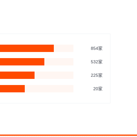
854家
532家
225家
20家