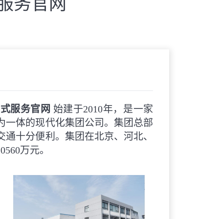
式服务官网
站式服务官网
始建于2010年，是一家
为一体的现代化集团公司。集团总部
交通十分便利。集团在北京、河北、
560万元。