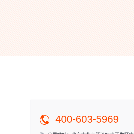
400-603-5969