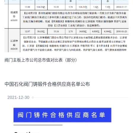
阀门主板上市公司总市值对比表（部分）
中国石化阀门铸锻件合格供应商名单公布
2021-12-30