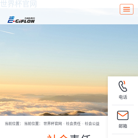
世界杯官网
Toggle
naviga
电话
当前位置： 当前位置：
世界杯官网
<
社会责任
<
社会公益
邮箱