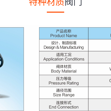
特种材质
阀门