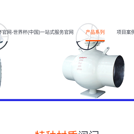
官网-世界杯(中国)一站式服务官网
产品系列
项目案