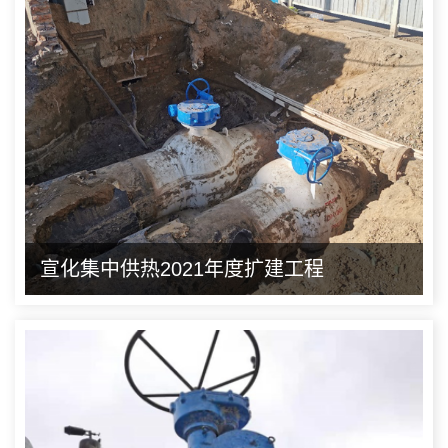
宣化集中供热2021年度扩建工程