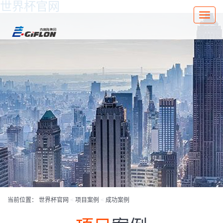
世界杯官网
Toggle
naviga
当前位置：
世界杯官网
<
项目案例
<
成功案例