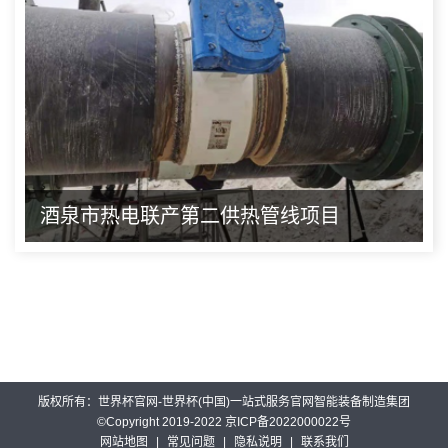
酒泉市热电联产第二供热管线项目
版权所有：世界杯官网-世界杯(中国)一站式服务官网智能装备制造集团
©Copyright 2019-2022 京ICP备2022000022号
网站地图
|
常见问题
|
隐私说明
|
联系我们