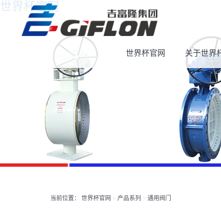
世界杯官网
世界杯官网
关于世界杯
当前位置：
世界杯官网
<
产品系列
<
通用阀门