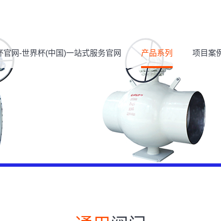
官网-世界杯(中国)一站式服务官网
产品系列
项目案