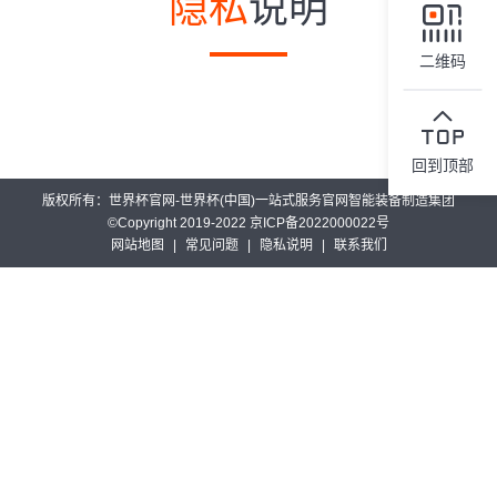
隐私
说明
二维码
回到顶部
版权所有：世界杯官网-世界杯(中国)一站式服务官网智能装备制造集团
©Copyright 2019-2022 京ICP备2022000022号
网站地图
|
常见问题
|
隐私说明
|
联系我们