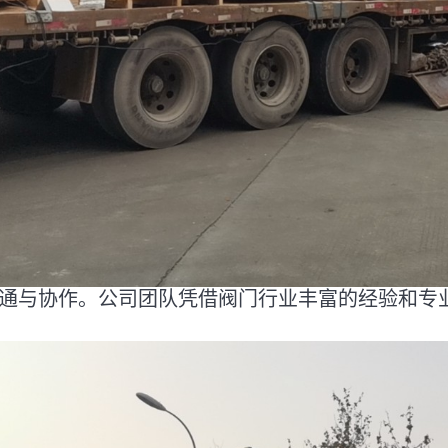
通与协作
。公司
团队凭借
阀门行业
丰富的经验和专