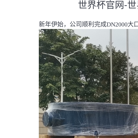
世界杯官网-世
新年伊始，公司顺利完成DN2000