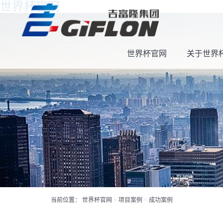
世界杯官网
世界杯官网
关于世界杯
当前位置：
世界杯官网
<
项目案例
<
成功案例