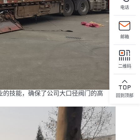
电话
邮箱
二维码
业的技能，确保了
公司大口径阀门
的
高
回到顶部